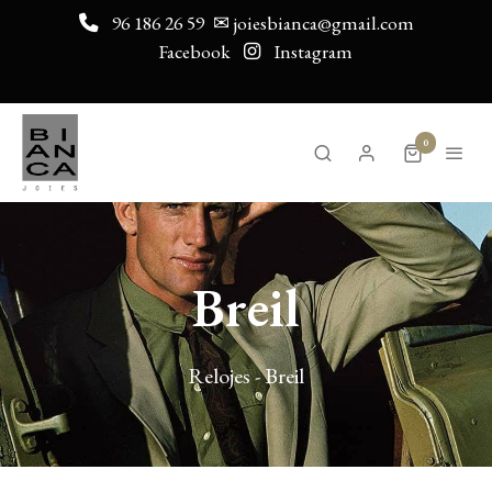
96 186 26 59
✉ joiesbianca@gmail.com
Facebook
Instagram
0
Breil
Relojes - Breil