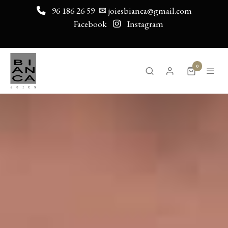
96 186 26 59
✉ joiesbianca@gmail.com
Facebook
Instagram
0