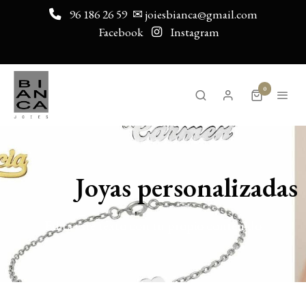
96 186 26 59
✉ joiesbianca@gmail.com
Facebook
Instagram
0
Joyas personalizadas
Edita este texto con tu propio contenido