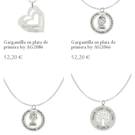
Gargantilla en plata de
Gargantilla en plata de
primera ley AG2086
primera ley AG2066
52,20 €
52,20 €