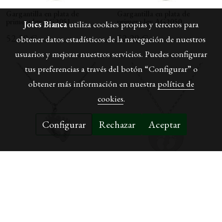
Gargantilla en plata de
Gargantilla en plata de
primera ley AG2051
primera ley AG2050
Joies Bianca
utiliza cookies propias y terceros para
52,20 €
52,20 €
obtener datos estadísticos de la navegación de nuestros
usuarios y mejorar nuestros servicios. Puedes configurar
tus preferencias a través del botón “Configurar” o
obtener más información en nuestra
política de
cookies
.
Configurar
Rechazar
Aceptar
Gargantilla en plata de
Gargantilla en plata de
primera ley AG2029
primera ley AG2015
49,30 €
46,40 €