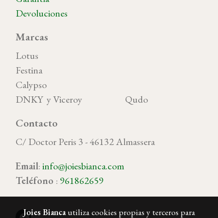
Devoluciones
Marcas
Lotus
Festina
Calypso
DNKY y Viceroy Qudo
Contacto
C/ Doctor Peris 3 - 46132 Almassera
Email
:
info@joiesbianca.com
Teléfono
:
961862659
Joies Bianca
utiliza cookies propias y terceros para