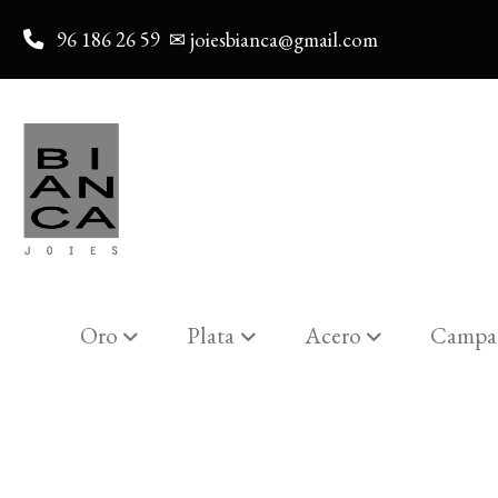
96 186 26 59
✉ joiesbianca@gmail.com
Oro
Plata
Acero
Campa
Catalogo
Reloj Viceroy Mujer 4710