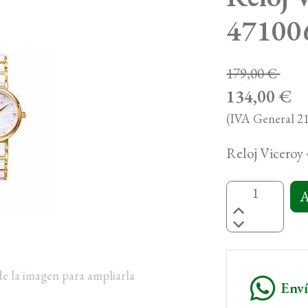
47100
179,00 €
134,00 €
(IVA General 21
Reloj Viceroy
A
de la imagen para ampliarla
Env