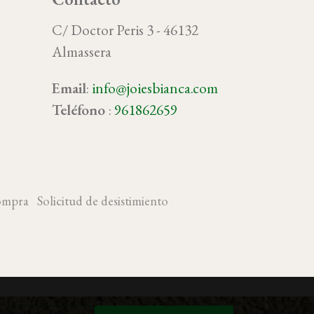
C/ Doctor Peris 3 - 46132
Almassera
Email
:
info@joiesbianca.com
oy
Teléfono
:
961862659
ompra
Solicitud de desistimiento