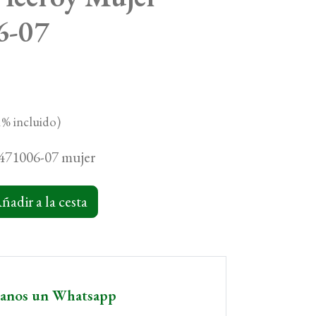
6-07
% incluido)
 471006-07 mujer
ñadir a la cesta
íanos un Whatsapp