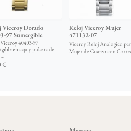
j Viceroy Dorado
Reloj Viceroy Mujer
3-97 Sumergible
471132-07
 Viceroy 40403-97
Viceroy Reloj Analogico par
gible en caja y pulsera de
Mujer de Cuarzo con Correa 
...
0 €
tros
Marcas