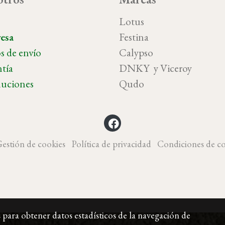
o
Lotus
esa
Festina
s de envío
Calypso
tía
DNKY y Vicer
uciones
Qudo
estión de cookies
Política de privacidad
Condiciones de c
s para obtener datos estadísticos de la navegación de