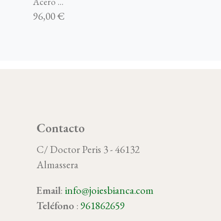
Acero ...
96,00 €
Contacto
C/ Doctor Peris 3 - 46132
Almassera
Email
:
info@joiesbianca.com
oy
Teléfono
:
961862659