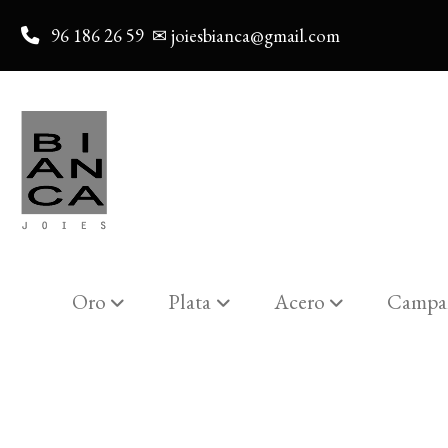
96 186 26 59
✉ joiesbianca@gmail.com
Oro
Plata
Acero
Campa
Catalogo
Reloj Viceroy 401046-07