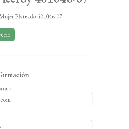
 Mujer Plateado 401046-07
recio
nformación
ónico