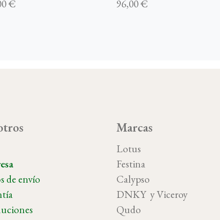
00 €
96,00 €
tros
Marcas
o
Lotus
esa
Festina
s de envío
Calypso
tía
DNKY y Vicer
uciones
Qudo