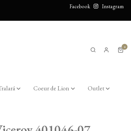
Facebook
Instagram
0
Tralará
Coeur de Lion
Outlet
Viceroy 401046-07