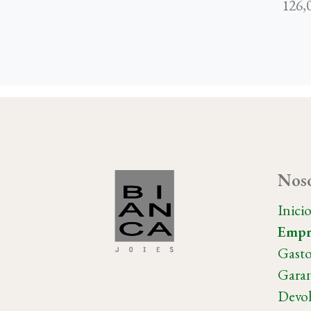
126,
Noso
Inici
Empr
Gasto
Garan
Devol