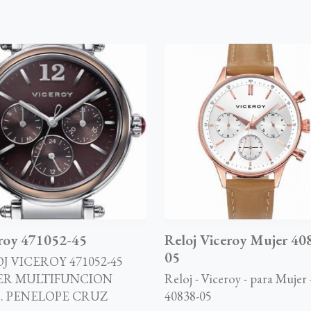
roy 471052-45
Reloj Viceroy Mujer 40
05
J VICEROY 471052-45
ER MULTIFUNCION
Reloj - Viceroy - para Mujer 
. PENELOPE CRUZ
40838-05