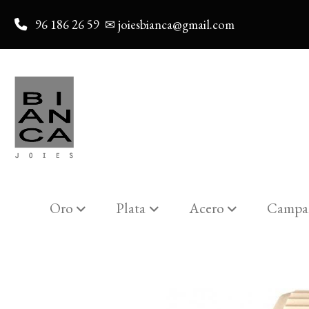
96 186 26 59
✉ joiesbianca@gmail.com
Oro
Plata
Acero
Campa
Catalogo
Reloj Mujer Lotus 15872/