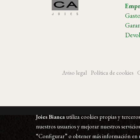
Empr
Gasto
Garan
Devol
Aviso legal
Política de cookies
G
Joies Bianca
utiliza cookies propias y tercero
nuestros usuarios y mejorar nuestros servicios
“Configurar” o obtener más información en 