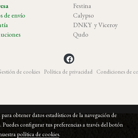
esa
Festina
s de envío
Calypso
tía
DNKY y Vicer
uciones
Qudo
estión de cookies
Política de privacidad
Condiciones de c
s para obtener datos estadísticos de la navegación de
. Puedes configurar tus preferencias a través del botón
nuestra
política de cookies
.