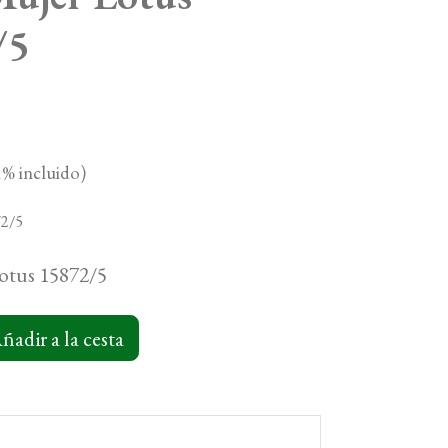
/5
% incluido)
72/5
otus 15872/5
ñadir a la cesta