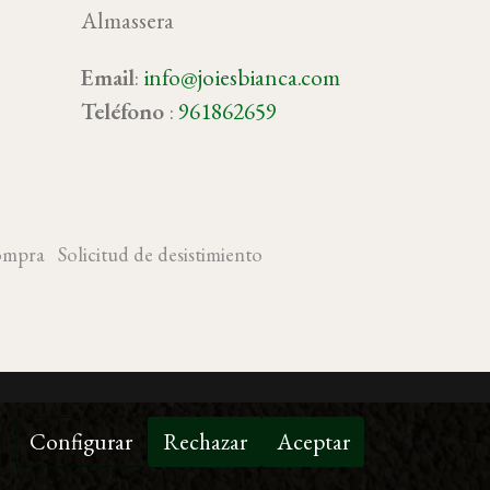
Almassera
Email
:
info@joiesbianca.com
oy
Teléfono
:
961862659
ompra
Solicitud de desistimiento
Configurar
Rechazar
Aceptar