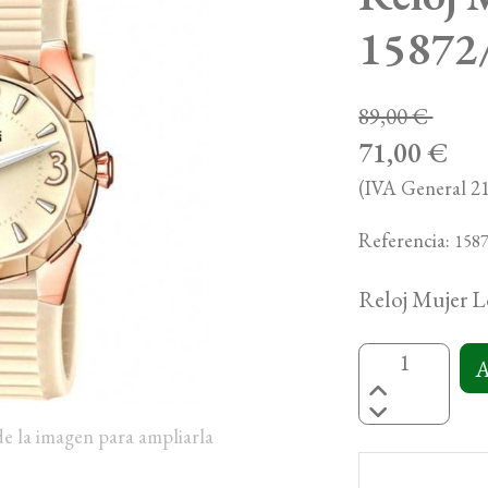
15872
89,00 €
71,00 €
(IVA General 21
Referencia:
158
Reloj Mujer L
A
de la imagen para ampliarla