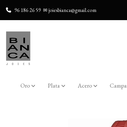
96 186 26 59
✉ joiesbianca@gmail.com
Oro
Plata
Acero
Campa
Catalogo
RELOJ LOTUS CABALLE