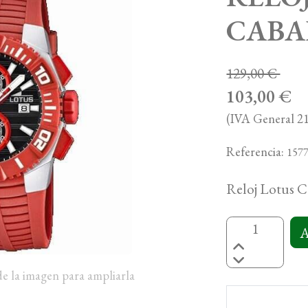
CABAL
129,00 €
103,00 €
(IVA General 21
Referencia:
157
Reloj Lotus C
A
de la imagen para ampliarla