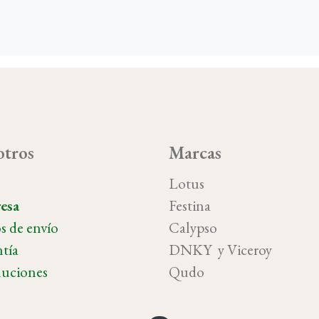
tros
Marcas
o
Lotus
esa
Festina
s de envío
Calypso
tía
DNKY y Vicer
uciones
Qudo