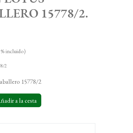
LERO 15778/2.
% incluido)
78/2
aballero 15778/2
ñadir a la cesta