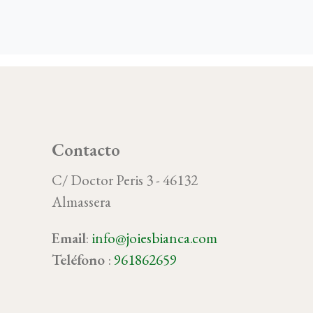
Contacto
C/ Doctor Peris 3 - 46132
Almassera
Email
:
info@joiesbianca.com
oy
Teléfono
:
961862659