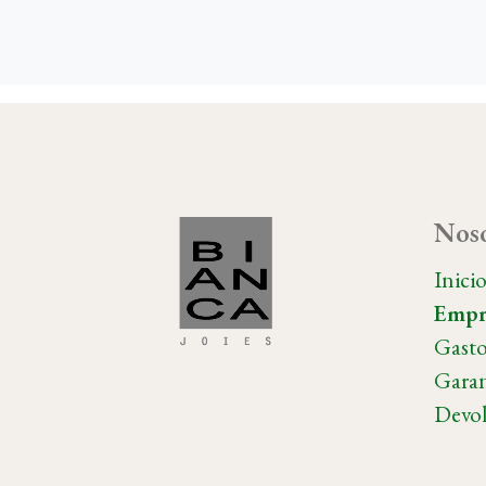
Noso
Inici
Empr
Gasto
Garan
Devol