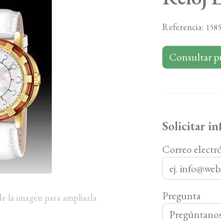
Referencia:
158
Consultar p
Solicitar i
Correo electr
Pregunta
de la imagen para ampliarla