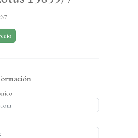
59/7
recio
nformación
ónico