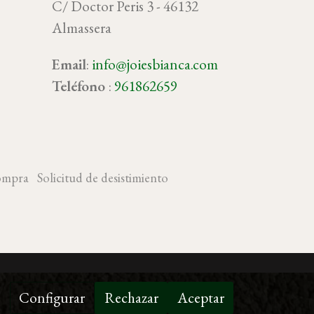
C/ Doctor Peris 3 - 46132
Almassera
Email
:
info@joiesbianca.com
oy
Teléfono
:
961862659
ompra
Solicitud de desistimiento
Configurar
Rechazar
Aceptar