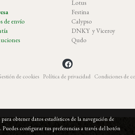
o
Lotus
esa
Festina
s de envío
Calypso
tía
DNKY y Vicer
uciones
Qudo
estión de cookies
Política de privacidad
Condiciones de c
s para obtener datos estadísticos de la navegación de
. Puedes configurar tus preferencias a través del botón