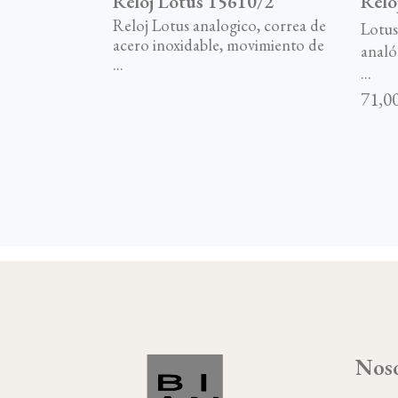
Reloj Lotus 15610/2
Relo
Reloj Lotus analogico, correa de
Lotus
acero inoxidable, movimiento de
analó
...
...
71,0
Noso