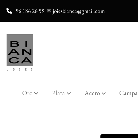
96 186 26 59
✉ joiesbianca@gmail.com
Oro
Plata
Acero
Campa
Catalogo
Reloj Lotus 15859/7