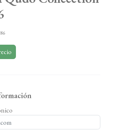
6
086
recio
nformación
ónico