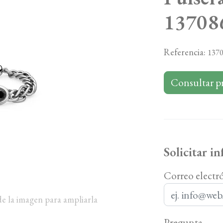
13708
Referencia:
137
Consultar p
Solicitar i
Correo electr
de la imagen para ampliarla
Pregunta