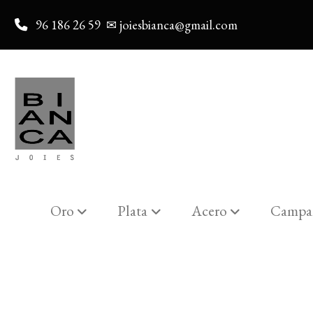
96 186 26 59
✉ joiesbianca@gmail.com
Oro
Plata
Acero
Campa
Catalogo
Pulsera Qudo Collecctio