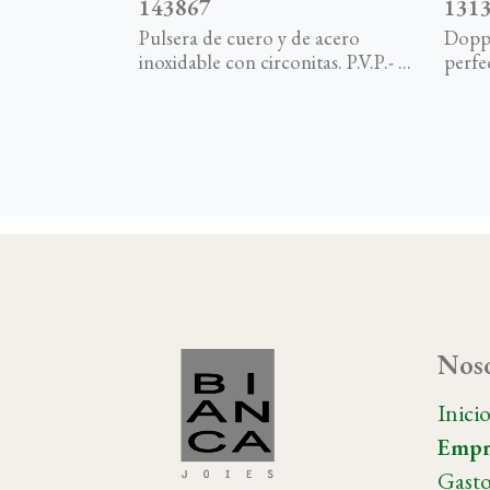
143867
131
Pulsera de cuero y de acero
Doppi
inoxidable con circonitas. P.V.P.- ...
perfec
Noso
Inici
Empr
Gasto