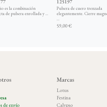
377
125197
o es la combinación
Pulsera de cuero trenzada
ta de pulsera enrollada y ...
elegantemente. Cierre magn
...
59,00 €
tros
Marcas
o
Lotus
esa
Festina
s de envío
Calypso