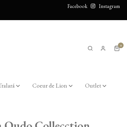
Facebook
Instagram
0
Tralará
Coeur de Lion
Outlet
a Qudo Collecction