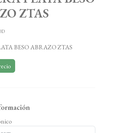
ZO ZTAS
0D
LATA BESO ABRAZO ZTAS
recio
nformación
ónico