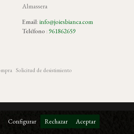
Almassera
Email
:
info@joiesbianca.com
oy
Teléfono
:
961862659
ompra
Solicitud de desistimiento
Configurar
Rechazar
Aceptar