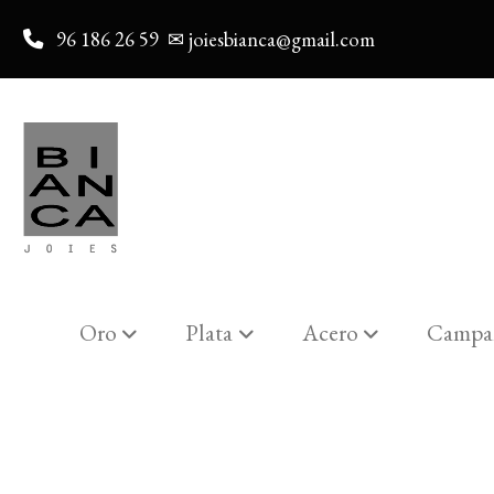
96 186 26 59
✉ joiesbianca@gmail.com
Oro
Plata
Acero
Campa
Catalogo
PULSERA PLATA BESO