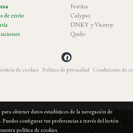
esa
Festina
s de envío
Calypso
tía
DNKY y Vicer
uciones
Qudo
estión de cookies
Política de privacidad
Condiciones de c
s para obtener datos estadísticos de la navegación de
. Puedes configurar tus preferencias a través del botón
nuestra
política de cookies
.