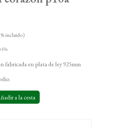
% incluido)
p10a
ón fabricada en plata de ley 925mm
odio.
ñadir a la cesta