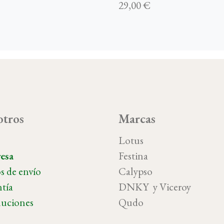
29,00 €
tros
Marcas
o
Lotus
esa
Festina
s de envío
Calypso
tía
DNKY y Vicer
uciones
Qudo