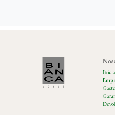
Noso
Inici
Empr
Gasto
Garan
Devol