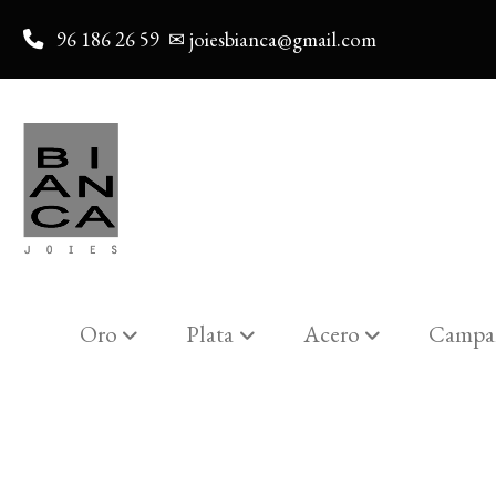
96 186 26 59
✉ joiesbianca@gmail.com
Oro
Plata
Acero
Campa
Catalogo
Pulsera corazón p10a