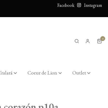
Facebook
Instagram
0
Tralará
Coeur de Lion
Outlet
a corazón p10a