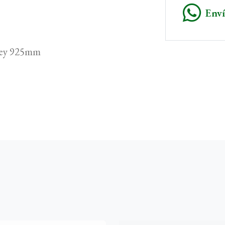
Env
 ley 925mm