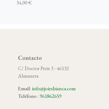
34,00 €
Contacto
C/ Doctor Peris 3 - 46132
Almassera
Email
:
info@joiesbianca.com
oy
Teléfono
:
961862659