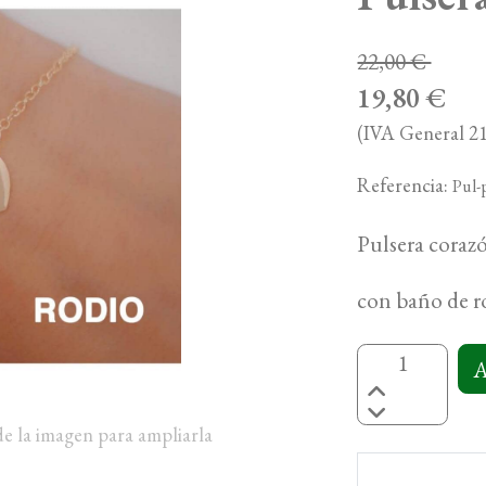
22,00 €
19,80 €
(IVA General 21
Referencia:
Pul-
Pulsera coraz
con baño de r
A
de la imagen para ampliarla