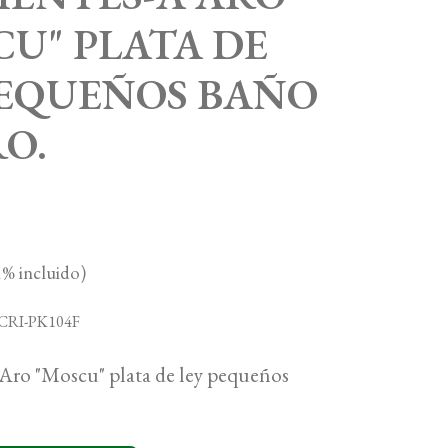
CU" PLATA DE
PEQUEÑOS BAÑO
RO.
% incluido)
-CRI-PK104F
Aro "Moscu" plata de ley pequeños