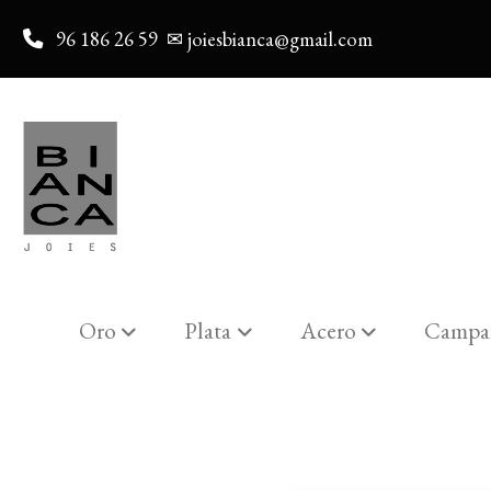
96 186 26 59
✉ joiesbianca@gmail.com
Oro
Plata
Acero
Campa
Catalogo
PENDIENTES-A ARO "