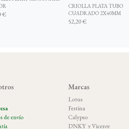
OR
CRIOLLA PLATA TUBO
CUADRADO 2X40MM
0 €
52,20 €
tros
Marcas
o
Lotus
esa
Festina
s de envío
Calypso
tía
DNKY y Vicer