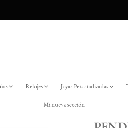
ñas
Relojes
Joyas Personalizadas
MOSCU" PLATA DE LEY PEQUEÑOS BAÑO DE O
Mi nueva sección
PEND