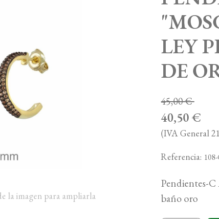
"MOS
LEY 
DE O
45,00 €
40,50 €
(IVA General 21
Referencia:
108
Pendientes-C 
de la imagen para ampliarla
baño oro