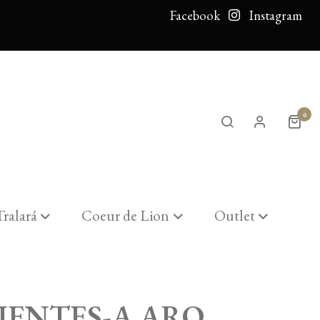
Facebook
Instagram
0
Tralará
Coeur de Lion
Outlet
RO.
IENTES-A ARO