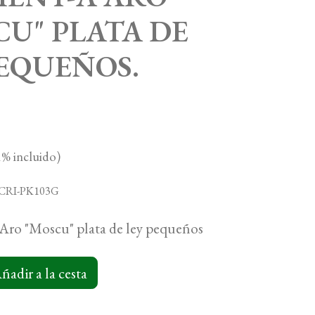
CU" PLATA DE
PEQUEÑOS.
% incluido)
-CRI-PK103G
Aro "Moscu" plata de ley pequeños
ñadir a la cesta