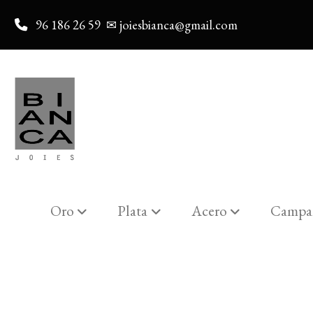
96 186 26 59
✉ joiesbianca@gmail.com
Oro
Plata
Acero
Campa
Catalogo
PENDIENT-A ARO "MO