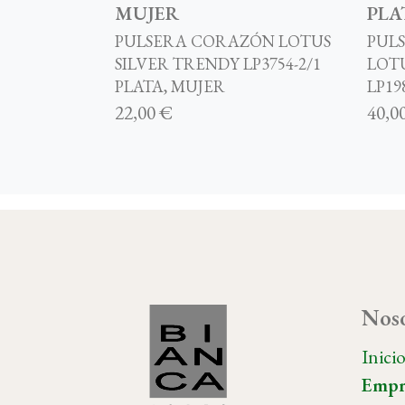
MUJER
PLA
PULSERA CORAZÓN LOTUS
PUL
SILVER TRENDY LP3754-2/1
LOT
PLATA, MUJER
LP198
22,00 €
40,0
Noso
Inici
Empr