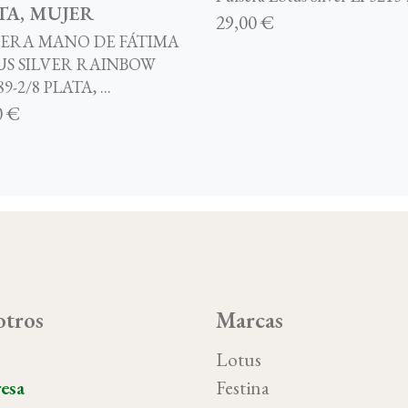
TA, MUJER
29,00 €
SERA MANO DE FÁTIMA
US SILVER RAINBOW
9-2/8 PLATA, ...
0 €
tros
Marcas
o
Lotus
esa
Festina