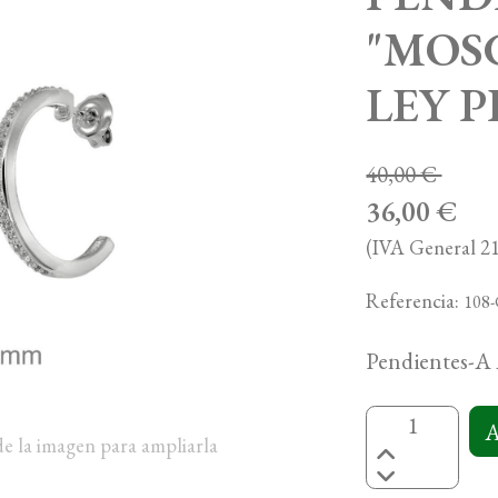
"MOS
LEY 
40,00 €
36,00 €
(IVA General 21
Referencia:
108
Pendientes-A 
A
de la imagen para ampliarla