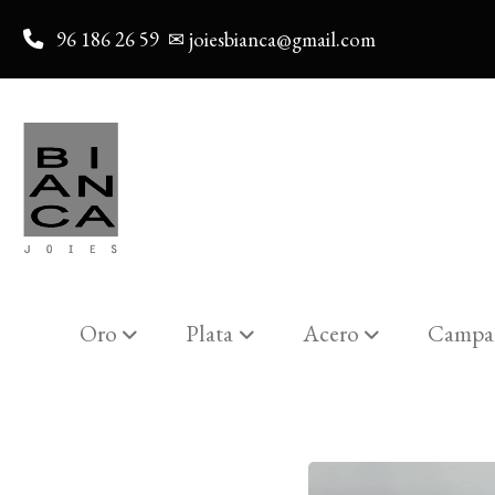
96 186 26 59
✉ joiesbianca@gmail.com
Oro
Plata
Acero
Campa
Catalogo
Medalla comunión 9962b