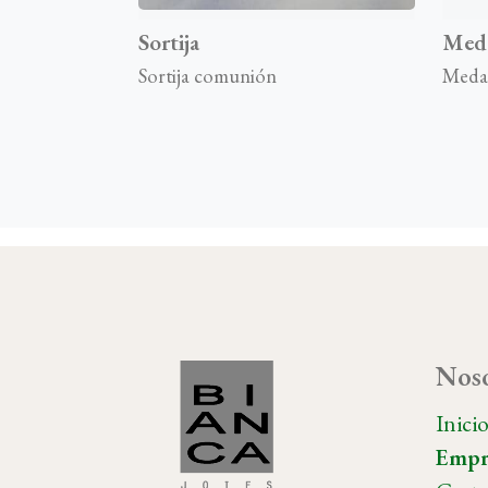
Sortija
Meda
Sortija comunión
Meda
Noso
Inici
Empr