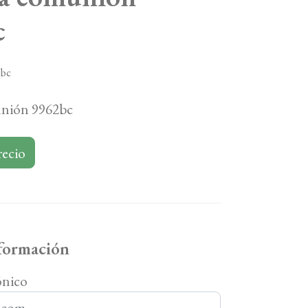
c
2bc
nión 9962bc
recio
nformación
ónico