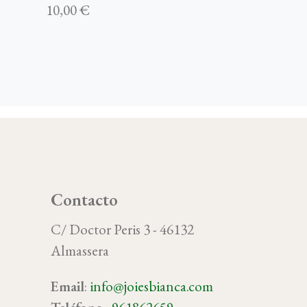
10,00 €
Contacto
C/ Doctor Peris 3 - 46132
Almassera
Email
:
info@joiesbianca.com
oy