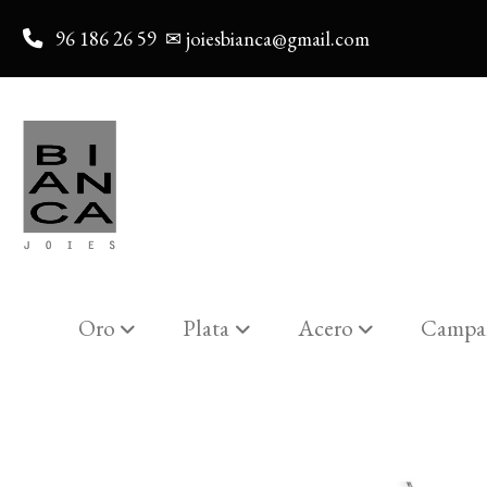
96 186 26 59
✉ joiesbianca@gmail.com
Oro
Plata
Acero
Campa
Catalogo
GARGANTILLA PLATA