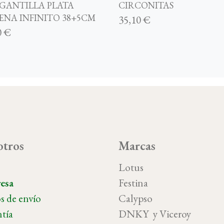
GANTILLA PLATA
CIRCONITAS
ENA INFINITO 38+5CM
35,10 €
0 €
tros
Marcas
o
Lotus
esa
Festina
s de envío
Calypso
tía
DNKY y Vicer