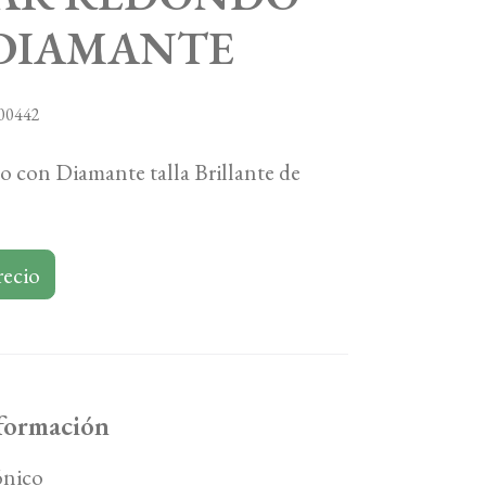
DIAMANTE
00442
o con Diamante talla Brillante de
recio
nformación
ónico