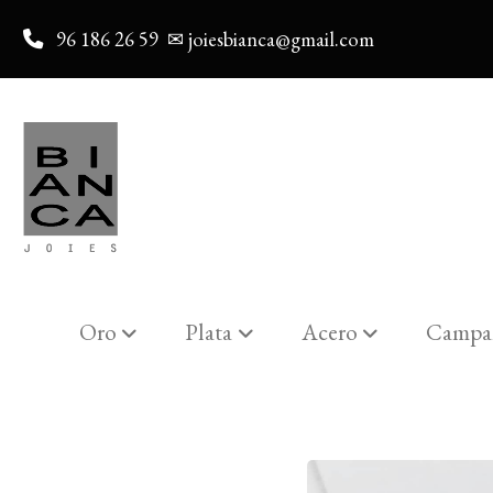
96 186 26 59
✉ joiesbianca@gmail.com
Oro
Plata
Acero
Campa
Catalogo
COLLAR REDONDO 