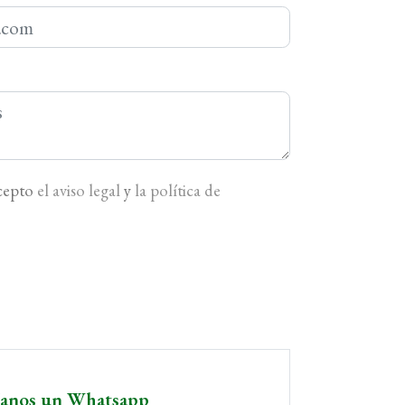
acepto
el aviso legal
y
la política de
íanos un Whatsapp