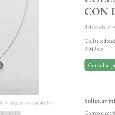
CON 
Referencia:
377-
Collar redond
0,040 cts
Consultar p
Solicitar i
de la imagen para ampliarla
Correo electr