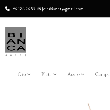
96 186 26 59
✉ joiesbianca@gmail.com
Oro
Plata
Acero
Campa
Catalogo
Árbol de la vida silver