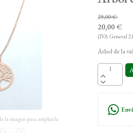
29,00 €
20,00 €
(IVA General 21
Árbol de la vid
A
Env
de la imagen para ampliarla