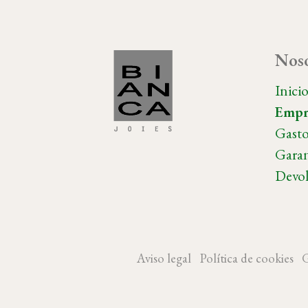
Noso
Inici
Empr
Gasto
Garan
Devol
Aviso legal
Política de cookies
G