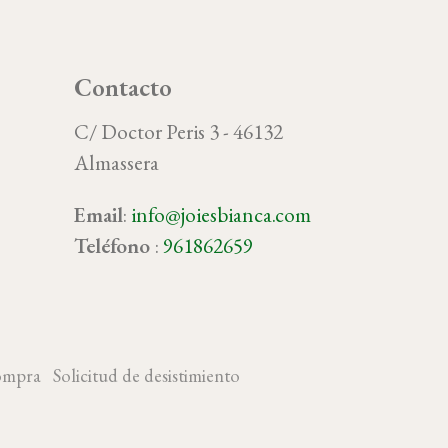
Contacto
C/ Doctor Peris 3 - 46132
Almassera
Email
:
info@joiesbianca.com
oy
Teléfono
:
961862659
ompra
Solicitud de desistimiento