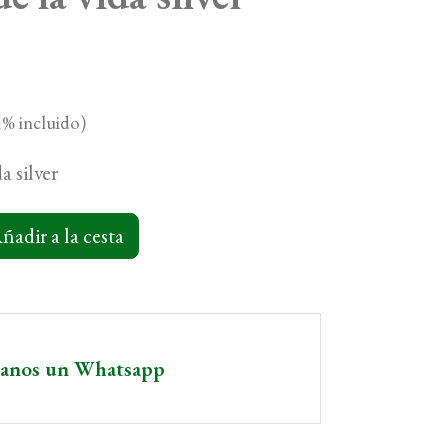
% incluido)
a silver
ñadir a la cesta
íanos un Whatsapp