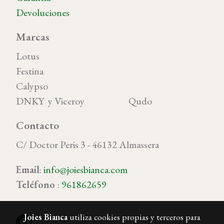
Devoluciones
Marcas
Lotus
Festina
Calypso
DNKY y Viceroy Qudo
Contacto
C/ Doctor Peris 3 - 46132 Almassera
Email
:
info@joiesbianca.com
Teléfono
:
961862659
Joies Bianca
utiliza cookies propias y terceros para