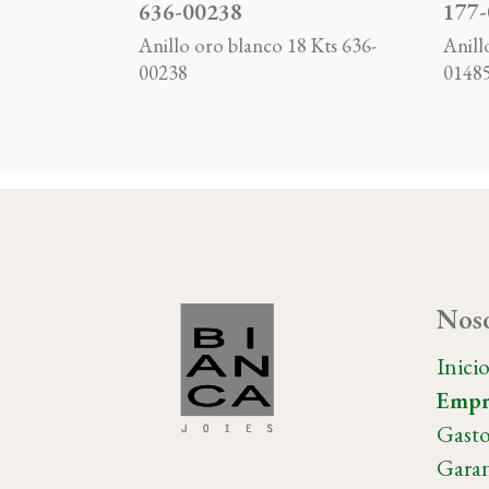
636-00238
177
Anillo oro blanco 18 Kts 636-
Anill
00238
0148
Noso
Inici
Empr
Gasto
Garan