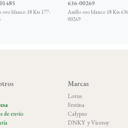
-01485
636-00269
o oro blanco 18 Kts 177-
Anillo oro blanco 18 Kts 636
5
00269
tros
Marcas
o
Lotus
esa
Festina
s de envío
Calypso
tía
DNKY y Vicer