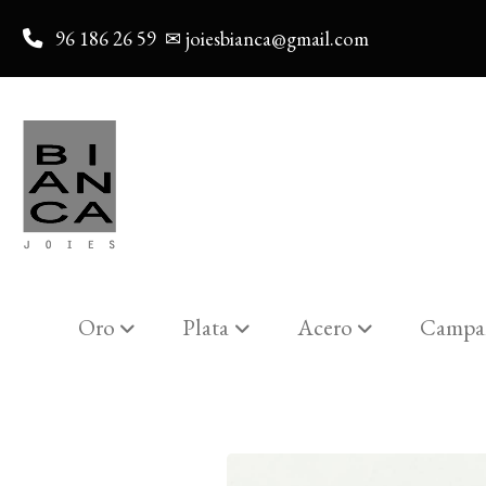
96 186 26 59
✉ joiesbianca@gmail.com
Oro
Plata
Acero
Campa
Catalogo
Anillo oro blanco 18 Kts