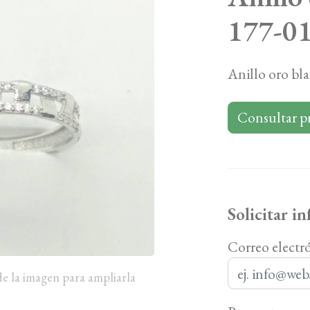
177-0
Anillo oro bl
Consultar p
Solicitar i
Correo electr
de la imagen para ampliarla