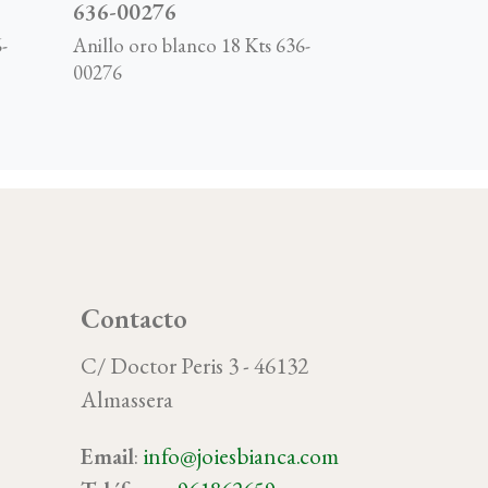
636-00276
-
Anillo oro blanco 18 Kts 636-
00276
Contacto
C/ Doctor Peris 3 - 46132
Almassera
Email
:
info@joiesbianca.com
oy