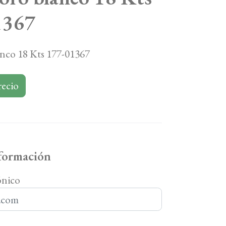
1367
anco 18 Kts 177-01367
recio
nformación
ónico