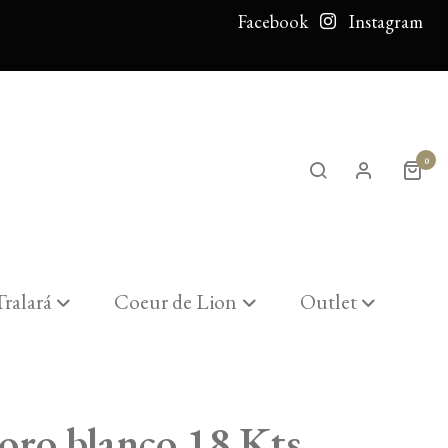
Facebook
Instagram
0
Tralará
Coeur de Lion
Outlet
 oro blanco 18 Kts