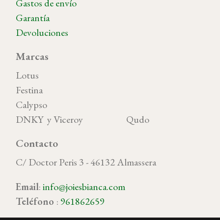
Gastos de envío
Garantía
Devoluciones
Marcas
Lotus
Festina
Calypso
DNKY y Viceroy Qudo
Contacto
C/ Doctor Peris 3 - 46132 Almassera
Email
:
info@joiesbianca.com
Teléfono
:
961862659